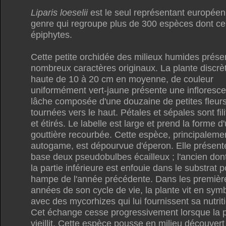
Liparis loeselii
est le seul représentant européen
genre qui regroupe plus de 300 espèces dont ce
épiphytes.
Cette petite orchidée des milieux humides prése
nombreux caractères originaux. La plante discrè
haute de 10 à 20 cm en moyenne, de couleur
uniformément vert-jaune présente une infloresc
lâche composée d'une douzaine de petites fleur
tournées vers le haut. Pétales et sépales sont fil
et étirés. Le labelle est large et prend la forme d
gouttière recourbée. Cette espèce, principaleme
autogame, est dépourvue d'éperon. Elle présente
base deux pseudobulbes écailleux ; l'ancien don
la partie inférieure est enfouie dans le substrat p
hampe de l'année précédente. Dans les premièr
années de son cycle de vie, la plante vit en sym
avec des mycorhizes qui lui fournissent sa nutrit
Cet échange cesse progressivement lorsque la p
vieillit. Cette espèce pousse en milieu découvert