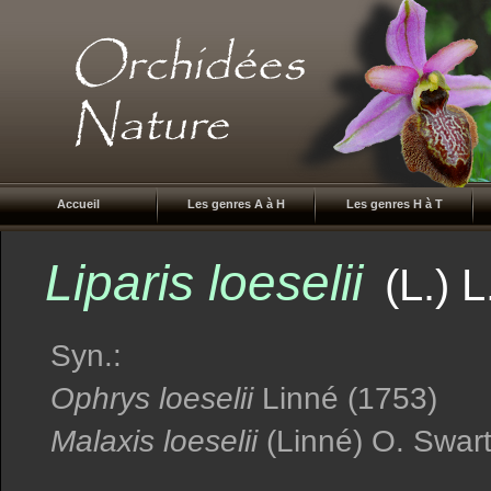
Accueil
Les genres A à H
Les genres H à T
Liparis loeselii
(L.)
Syn.:
Ophrys loeselii
Linné (1753)
Malaxis loeselii
(Linné) O. Swart