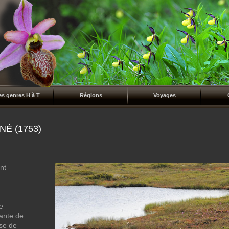
es genres H à T
Régions
Voyages
NÉ (1753)
nt
.
e
lante de
ase de