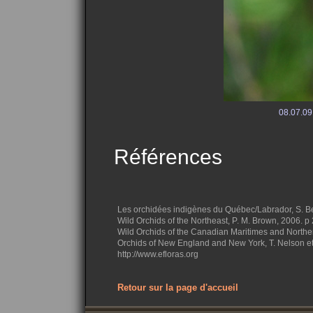
08.07.09
Références
Les orchidées indigènes du Québec/Labrador, S. B
Wild Orchids of the Northeast, P. M. Brown, 2006. p
Wild Orchids of the Canadian Maritimes and Northe
Orchids of New England and New York, T. Nelson et
http://www.efloras.org
Retour sur la page d'accueil