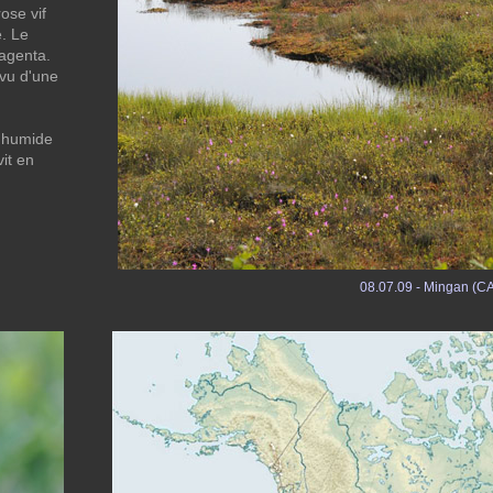
ose vif
. Le
magenta.
rvu d'une
t humide
vit en
08.07.09 - Mingan (CA