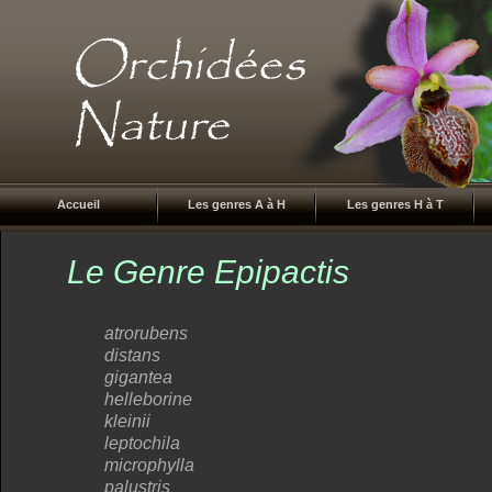
Accueil
Les genres A à H
Les genres H à T
Le Genre Epipactis
atrorubens
distans
gigantea
helleborine
kleinii
leptochila
microphylla
palustris