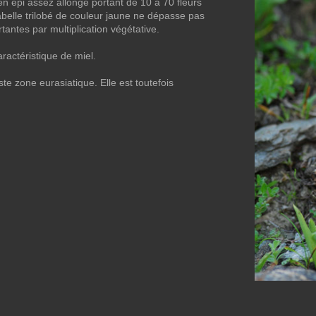
en épi assez allongé portant de 10 à 70 fleurs
labelle trilobé de couleur jaune ne dépasse pas
antes par multiplication végétative.
aractéristique de miel.
te zone eurasiatique. Elle est toutefois