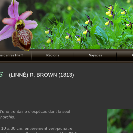
es genres H à T
Régions
Voyages
s
(LINNÉ) R. BROWN (1813)
d'une trentaine d'espèces dont le seul
norchis
.
de 10 à 30 cm, entièrement vert-jaunâtre.