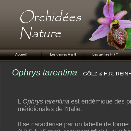
Accueil
Les genres A à H
Les genres H à T
Ophrys tarentina
GÖLZ & H.R. REIN
L'
Ophrys tarentina
est endémique des p
méridionales de l'Italie.
Il se caractérise par un labelle de forme