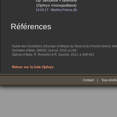
Op. bertolonii
×
tarentina
(
Ophrys
×
monopolitana
)
16.04.17 - Martina Franca (It)
Références
Guide des Orchidées d’Europe d’Afrique du Nord et du Proche-Orient, 4ème
Orchidee d'Italia. GIROS, 2nd ed. 2016, p 246
Ophrys d’Italia. R. Romolini & R. Souche, 2012. p 448-451
Retour sur la liste
Ophrys
Contact
|
Tous droits