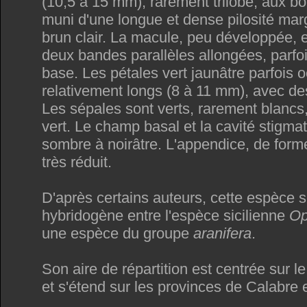
(10,5 à 15 mm), rarement trilobé, aux bo
muni d'une longue et dense pilosité mar
brun clair. La macule, peu développée, 
deux bandes parallèles allongées, parfoi
base. Les pétales vert jaunâtre parfois 
relativement longs (8 à 11 mm), avec de
Les sépales sont verts, rarement blancs
vert. Le champ basal et la cavité stigma
sombre à noirâtre. L'appendice, de forme
très réduit.
D'après certains auteurs, cette espèce se
hybridogène entre l'espèce sicilienne
Op
une espèce du groupe
aranifera
.
Son aire de répartition est centrée sur l
et s'étend sur les provinces de Calabre e