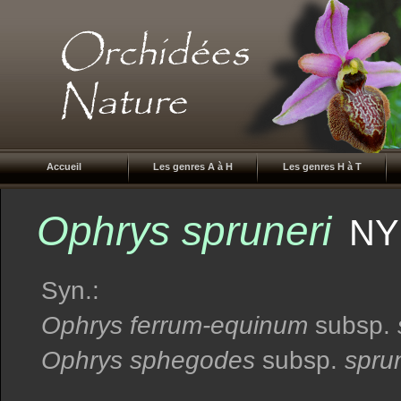
Accueil
Les genres A à H
Les genres H à T
Ophrys spruneri
NY
Syn.:
Ophrys ferrum-equinum
subsp.
Ophrys sphegodes
subsp.
sprun