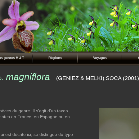
es genres H à T
Régions
Voyages
magniflora
p.
(GENIEZ & MELKI) SOCA (2001)
èces du genre. Il s'agit d'un taxon
ésentes en France, en Espagne ou en
ui est décrite ici, se distingue du type