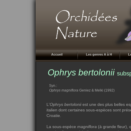
Accueil
Les genres A à H
L
Ophrys bertolonii
subs
Syn.:
Ophrys magniflora
Geniez & Melki (1992)
L'
Ophrys bertolonii
est une des plus belles esp
italien dont certaines sous-espèces sont pr
Croatie.
La sous-espèce
magniflora
(à grande fleur), q