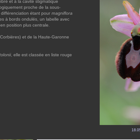
bré et à la cavité stigmatique
ogiquement proche de la sous-
e différenciation étant pour
magniflora
ges à bords ondulés, un labelle avec
n position plus centrale.
Corbières) et de la Haute-Garonne
tolonii
, elle est classée en liste rouge
18.05