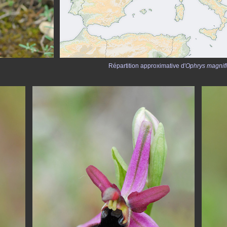
Répartition approximative d'
Ophrys magnifl