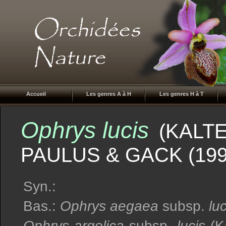
Accueil
Les genres A à H
Les genres H à T
Ophrys lucis
(KALTE
PAULUS & GACK (199
Syn.:
Bas.:
Ophrys aegaea
subsp.
luc
Ophrys argolica
subsp.
lucis
(Ka