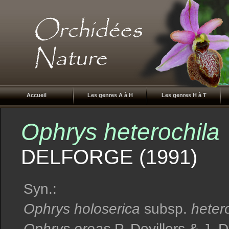
Accueil
Les genres A à H
Les genres H à T
Ophrys heterochila
DELFORGE (1991)
Syn.:
Ophrys holoserica
subsp.
hetero
Ophrys oreas
P. Devillers & J. D