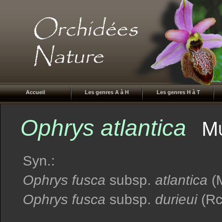
Accueil
Les genres A à H
Les genres H à T
Ophrys atlantica
M
Syn.:
Ophrys fusca
subsp.
atlantica
(
Ophrys fusca
subsp.
durieui
(R