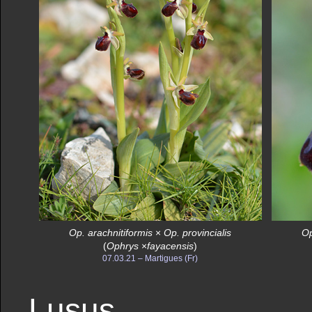
Op. arachnitiformis
×
Op. provincialis
Op
(
Ophrys
×
fayacensis
)
07.03.21 – Martigues (Fr)
Lusus