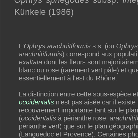
Künkele (1986)
L'
Ophrys arachnitiformis
s.s. (ou
Ophrys 
arachnitiformis
) correspond aux populati
exaltata
dont les fleurs sont majoritaire
blanc ou rose (rarement vert pâle) et que
essentiellement à l'est du Rhône.
La distinction entre cette sous-espèce e
occidentalis
n'est pas aisée car il exist
recouvrement importante tant sur le pl
(
occidentalis
à périanthe rose,
arachniti
périanthe vert) que sur le plan géograph
(Languedoc et Provence). Certaines pho