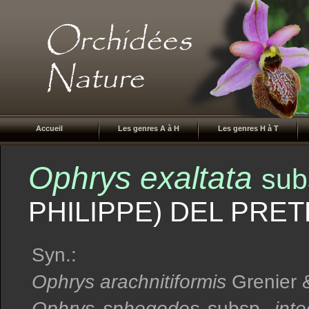
Accueil
Les genres A à H
Les genres H à T
Ophrys exaltata
sub
PHILIPPE) DEL PRETE
Syn.:
Ophrys arachnitiformis
Grenier &
Ophrys sphegodes
subsp.
inte