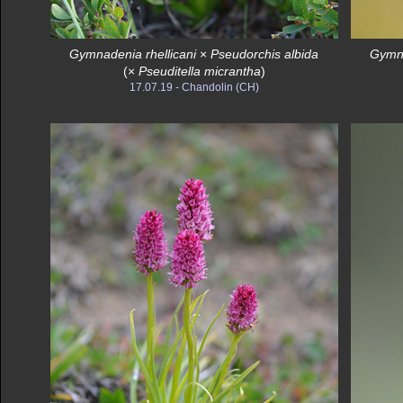
Gymnadenia rhellicani
×
Pseudorchis albida
Gymna
(×
Pseuditella micrantha
)
17.07.19 - Chandolin (CH)