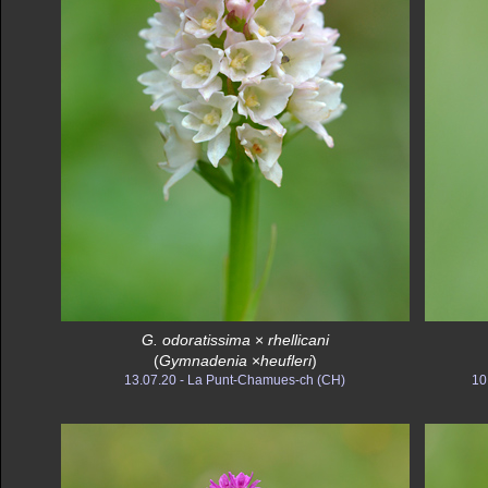
G. odoratissima
×
rhellicani
(
Gymnadenia
×
heufleri
)
13.07.20 - La Punt-Chamues-ch (CH)
10