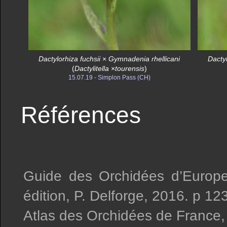
Dactylorhiza fuchsii
×
Gymnadenia rhellicani
Dacty
(
Dactylitella
×
tourensis
)
15.07.19 - Simplon Pass (CH)
Références
Guide des Orchidées d’Europe
édition, P. Delforge, 2016. p 12
Atlas des Orchidées de France,