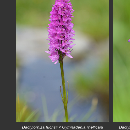
Dactylorhiza fuchsii
×
Gymnadenia rhellicani
Dacty