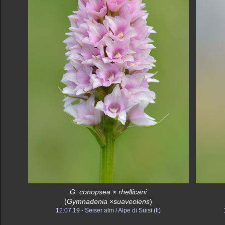
G. conopsea
×
rhellicani
(
Gymnadenia
×
suaveolens
)
12.07.19 - Seiser alm / Alpe di Suisi (It)