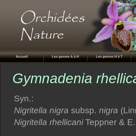
Accueil
Les genres A à H
Les genres H à T
Gymnadenia rhellic
Syn.:
Nigritella nigra
subsp.
nigra
(Lin
Nigritella rhellicani
Teppner & E. 