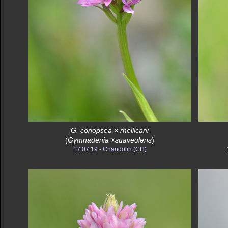
G. conopsea
×
rhellicani
(
Gymnadenia
×
suaveolens
)
17.07.19 - Chandolin (CH)