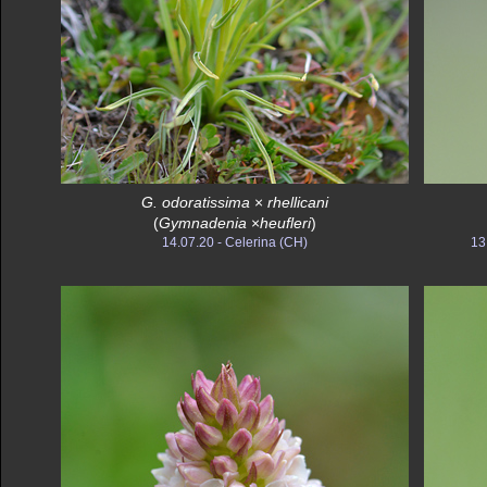
G. odoratissima
×
rhellicani
(
Gymnadenia
×
heufleri
)
14.07.20 - Celerina (CH)
13