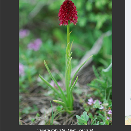
variété
robusta
(
Gym. cenisia
)