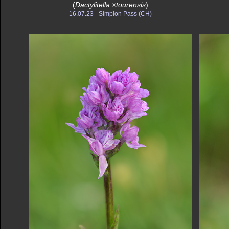
(
Dactylitella
×
tourensis
)
16.07.23 - Simplon Pass (CH)