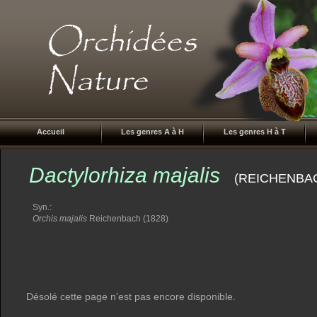
Accueil
Les genres A à H
Les genres H à T
Dactylorhiza majalis
(REICHENBAC
Syn.:
Orchis majalis
Reichenbach (1828)
Désolé cette page n'est pas encore disponible.