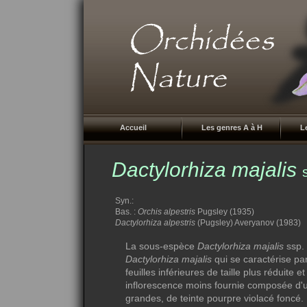
Accueil
Les genres A à H
L
Dactylorhiza majalis
Syn.:
Bas. :
Orchis alpestris
Pugsley (1935)
Dactylorhiza alpestris
(Pugsley) Averyanov (1983)
La sous-espèce
Dactylorhiza majalis
ssp.
Dactylorhiza majalis
qui se caractérise pa
feuilles inférieures de taille plus réduite 
inflorescence moins fournie composée d'u
grandes, de teinte pourpre violacé foncé. 