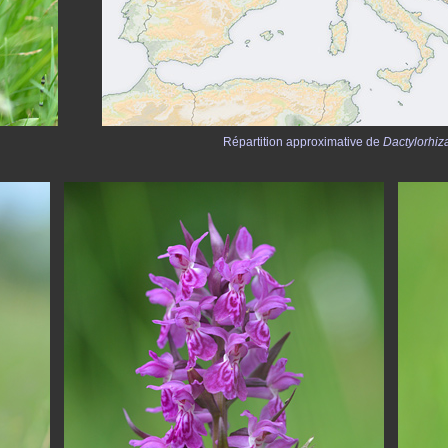
Répartition approximative de
Dactylorhiz