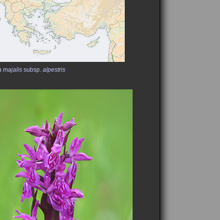
a majalis
subsp.
alpestris