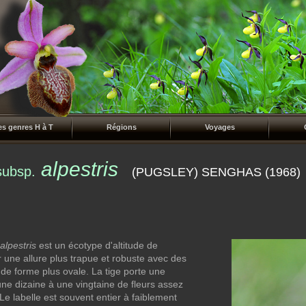
es genres H à T
Régions
Voyages
alpestris
subsp.
(PUGSLEY) SENGHAS (1968)
alpestris
est un écotype d'altitude de
r une allure plus trapue et robuste avec des
et de forme plus ovale. La tige porte une
ne dizaine à une vingtaine de fleurs assez
Le labelle est souvent entier à faiblement