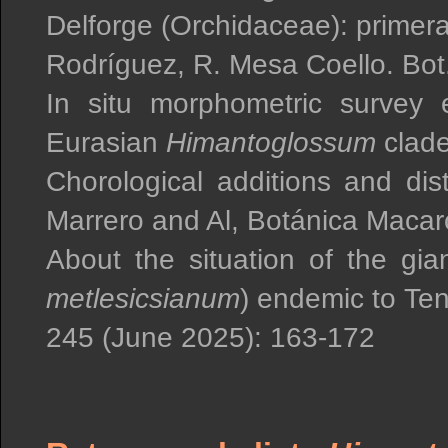
Delforge (Orchidaceae): primera 
Rodríguez, R. Mesa Coello. Bot
In situ morphometric survey e
Eurasian
Himantoglossum
clade
Chorological additions and dis
Marrero and Al, Botánica Macar
About the situation of the gia
metlesicsianum
) endemic to Ten
245 (June 2025): 163-172