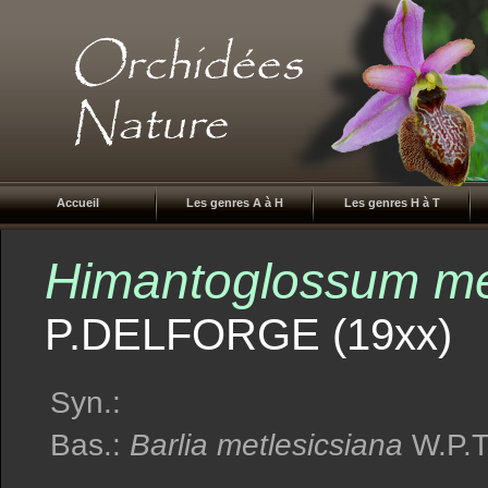
Accueil
Les genres A à H
Les genres H à T
Himantoglossum me
P.DELFORGE (19xx)
Syn.:
Bas.:
Barlia metlesicsiana
W.P.T