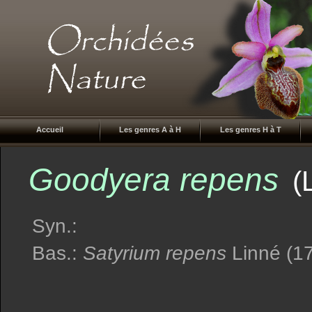
Accueil
Les genres A à H
Les genres H à T
Goodyera repens
(
Syn.:
Bas.:
Satyrium repens
Linné (1